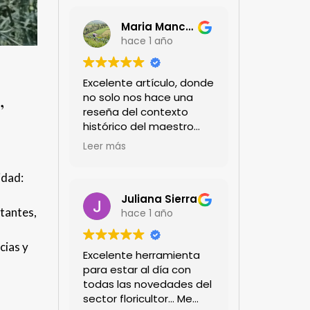
Maria Mancera
hace 1 año
Excelente artículo, donde
,
no solo nos hace una
reseña del contexto
histórico del maestro
jardinero japonés si no
Leer más
de sus aportes a las
propuestas paisajistas
idad:
en la ciudad!
Felicitaciones!!
Juliana Sierra
rtantes,
hace 1 año
cias y
Excelente herramienta
para estar al día con
todas las novedades del
sector floricultor... Me