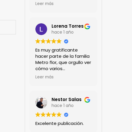
encanta!!!
Leer más
Lorena Torres
hace 1 año
Es muy gratificante
hacer parte de la familia
Metro flor, que orgullo ver
cómo varios
profesionales hombres y
Leer más
mujeres aportan a la
ciencia desde sus
experiencias humanas y
técnicas. Gracias por
Nestor Salas
mantenernos al día.mil
hace 1 año
GRACIAS
Excelente publicación.