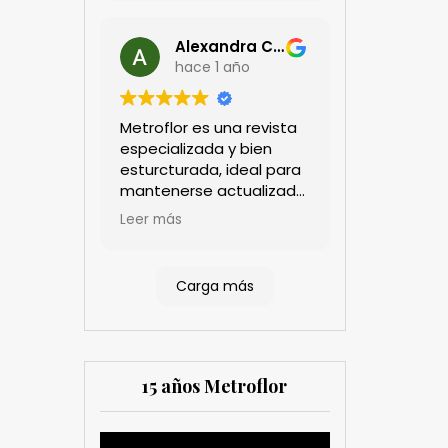
Alexandra Castillo
hace 1 año
Metroflor es una revista
especializada y bien
esturcturada, ideal para
mantenerse actualizado
en el sector floricultor.
Leer más
Aprecio los artículos
técnicos que aportan
información práctica y
Carga más
estratégica, las
entrevistas a líderes del
sector así como los
cubrimientos de los
eventos sociales de las
15 años Metroflor
compañías. Es una
herramienta valiosa
tanto para productores
Reproductor