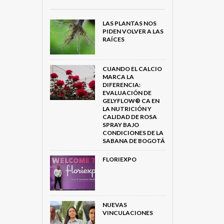
LAS PLANTAS NOS
PIDEN VOLVER A LAS
RAÍCES
CUANDO EL CALCIO
MARCA LA
DIFERENCIA:
EVALUACIÓN DE
GELYFLOW® CA EN
LA NUTRICIÓN Y
CALIDAD DE ROSA
SPRAY BAJO
CONDICIONES DE LA
SABANA DE BOGOTÁ
FLORIEXPO
NUEVAS
VINCULACIONES