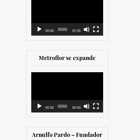
como para
de
comercializadores. Muy
vídeo
recomendada para los
que trabajan en el sector
00:00
01:55
Metroflor se expande
Reproductor
de
vídeo
00:00
00:40
Arnulfo Pardo – Fundador