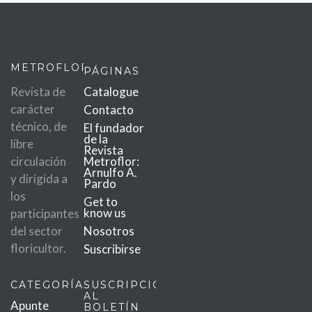
METROFLOR
PÁGINAS
Revista de
Catalogue
carácter
Contacto
técnico, de
El fundador
de la
libre
Revista
circulación
Metroflor:
Arnulfo A.
y dirigida a
Pardo
los
Get to
know us
participantes
del sector
Nosotros
floricultor.
Suscribirse
CATEGORÍAS
SUSCRIPCIÓN
AL
Apunte
BOLETÍN