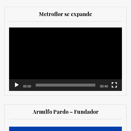
Metroflor se expande
Reproductor
de
vídeo
00:00
00:40
Arnulfo Pardo – Fundador