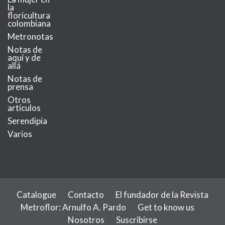
la
floricultura
colombiana
Metronotas
Notas de
aquí y de
allá
Notas de
prensa
Otros
artículos
Serendipia
Varios
Catalogue
Contacto
El fundador de la Revista
Metroflor: Arnulfo A. Pardo
Get to know us
MetroChat
Nosotros
Suscribirse