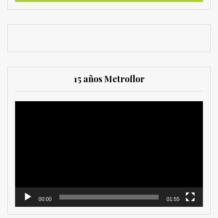
15 años Metroflor
Reproductor
de
vídeo
00:00
01:55