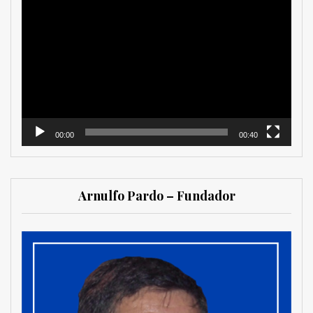
Reproductor
de
vídeo
00:00
00:40
Arnulfo Pardo – Fundador