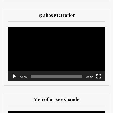
15 años Metroflor
Reproductor
de
vídeo
00:00
01:55
Metroflor se expande