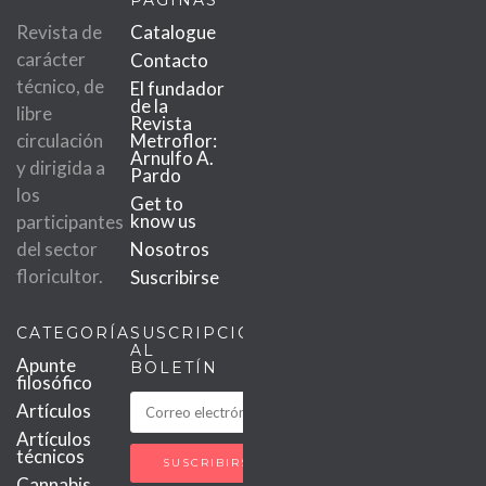
PÁGINAS
Revista de
Catalogue
carácter
Contacto
técnico, de
El fundador
de la
libre
Revista
circulación
Metroflor:
Arnulfo A.
y dirigida a
Pardo
los
Get to
know us
participantes
del sector
Nosotros
floricultor.
Suscribirse
CATEGORÍAS
SUSCRIPCIÓN
AL
Apunte
BOLETÍN
filosófico
Artículos
Artículos
técnicos
Cannabis