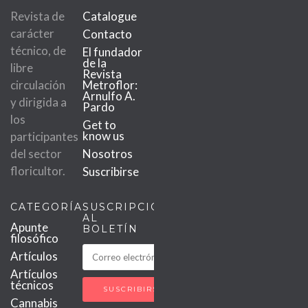
Revista de
Catalogue
carácter
Contacto
técnico, de
El fundador
de la
libre
Revista
circulación
Metroflor:
Arnulfo A.
y dirigida a
Pardo
los
Get to
know us
participantes
del sector
Nosotros
floricultor.
Suscribirse
CATEGORÍAS
SUSCRIPCIÓN
AL
Apunte
BOLETÍN
filosófico
Artículos
Artículos
técnicos
Cannabis