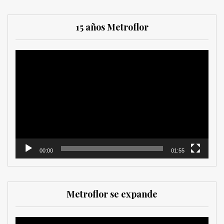
15 años Metroflor
Reproductor
de
vídeo
00:00
01:55
Metroflor se expande
Reproductor