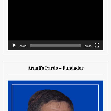
de
vídeo
00:00
00:40
Arnulfo Pardo – Fundador