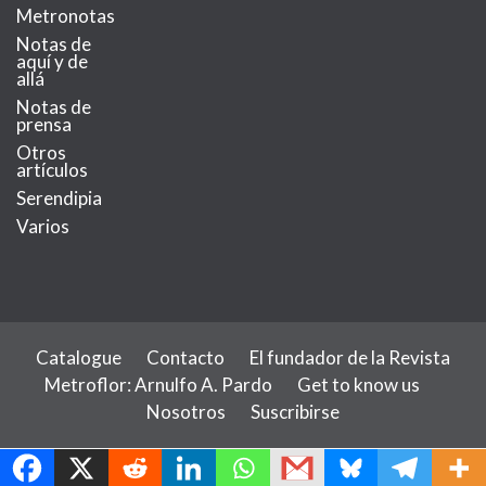
Metronotas
Notas de
aquí y de
allá
Notas de
prensa
Otros
artículos
Serendipia
Varios
Catalogue
Contacto
El fundador de la Revista
Metroflor: Arnulfo A. Pardo
Get to know us
Nosotros
Suscribirse