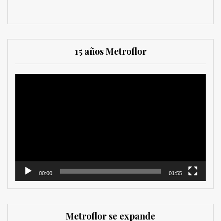
15 años Metroflor
Reproductor
de
vídeo
00:00
01:55
Metroflor se expande