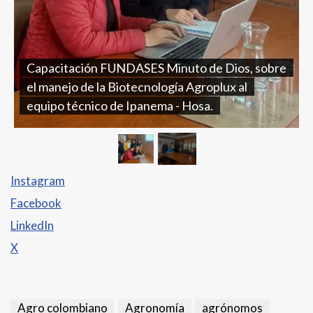
Capacitación FUNDASES Minuto de Dios, sobre
el manejo de la Biotecnología Agroplux al
equipo técnico de Ipanema - Hosa.
Instagram
Facebook
LinkedIn
X
Agro colombiano
Agronomía
agrónomos