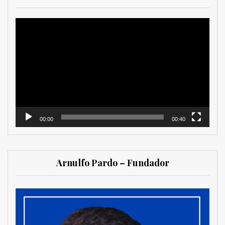
Reproductor
de
vídeo
00:00
00:40
Arnulfo Pardo – Fundador