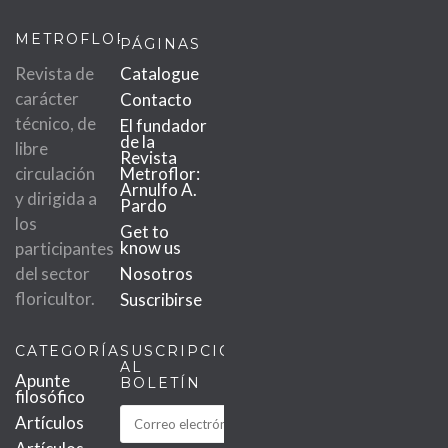
METROFLOR
PÁGINAS
Revista de
Catalogue
carácter
Contacto
técnico, de
El fundador
de la
libre
Revista
circulación
Metroflor:
Arnulfo A.
y dirigida a
Pardo
los
Get to
know us
participantes
del sector
Nosotros
floricultor.
Suscribirse
CATEGORÍAS
SUSCRIPCIÓN
AL
Apunte
BOLETÍN
filosófico
Artículos