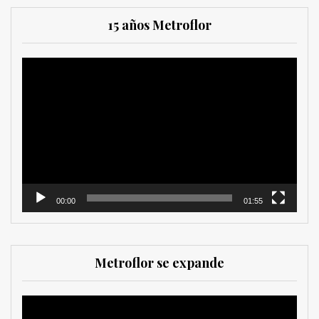
15 años Metroflor
Reproductor
de
vídeo
00:00
01:55
Metroflor se expande
Reproductor