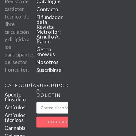
Revista de
Catalogue
carácter
Contacto
técnico, de
El fundador
de la
libre
Revista
circulación
Metroflor:
Arnulfo A.
y dirigida a
Pardo
los
Get to
know us
participantes
del sector
Nosotros
floricultor.
Suscribirse
CATEGORÍAS
SUSCRIPCIÓN
AL
Apunte
BOLETÍN
filosófico
Artículos
Artículos
técnicos
Cannabis
Columna