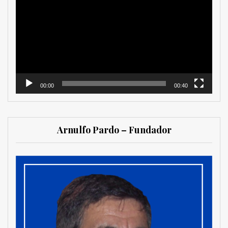
de
vídeo
00:00
00:40
Arnulfo Pardo – Fundador