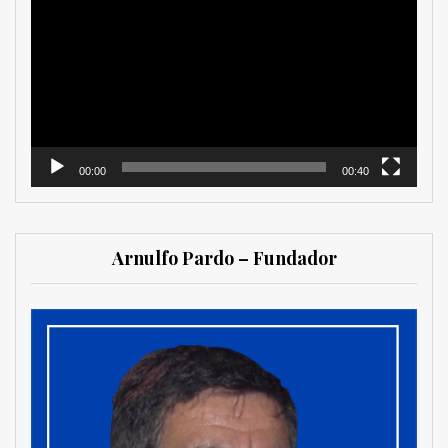
de
vídeo
00:00
00:40
Arnulfo Pardo – Fundador