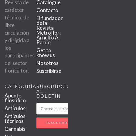
Revista de
Catalogue
carácter
Contacto
técnico, de
El fundador
de la
libre
Revista
circulación
Metroflor:
Arnulfo A.
y dirigida a
Pardo
los
Get to
know us
participantes
del sector
Nosotros
floricultor.
Suscribirse
CATEGORÍAS
SUSCRIPCIÓN
AL
Apunte
BOLETÍN
filosófico
Artículos
Artículos
técnicos
Cannabis