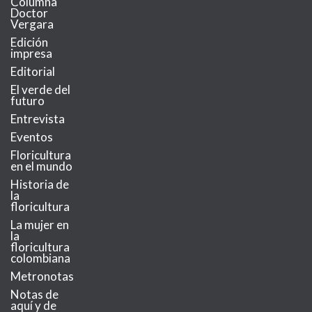
Columna
Doctor
Vergara
Edición
impresa
Editorial
El verde del
futuro
Entrevista
Eventos
Floricultura
en el mundo
Historia de
la
floricultura
La mujer en
la
floricultura
colombiana
Metronotas
Notas de
aquí y de