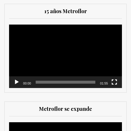
15 años Metroflor
Reproductor
de
vídeo
00:00
01:55
Metroflor se expande
Reproductor