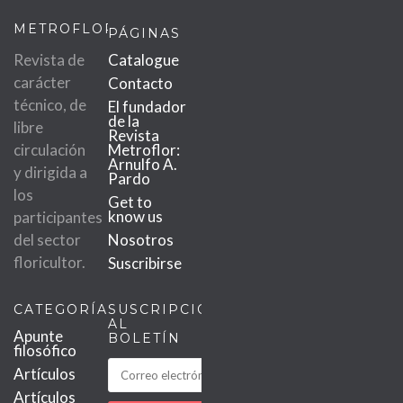
METROFLOR
PÁGINAS
Revista de
Catalogue
carácter
Contacto
técnico, de
El fundador
de la
libre
Revista
circulación
Metroflor:
Arnulfo A.
y dirigida a
Pardo
los
Get to
know us
participantes
del sector
Nosotros
floricultor.
Suscribirse
CATEGORÍAS
SUSCRIPCIÓN
AL
Apunte
BOLETÍN
filosófico
Artículos
Artículos