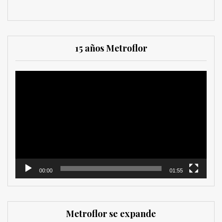
15 años Metroflor
Reproductor
de
vídeo
00:00
01:55
Metroflor se expande