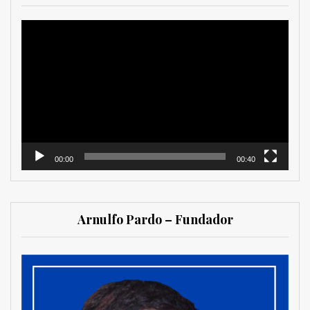
Reproductor
de
vídeo
00:00
00:40
Arnulfo Pardo – Fundador