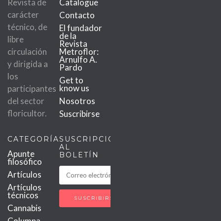
Revista de
Catalogue
carácter
Contacto
técnico, de
El fundador
de la
libre
Revista
circulación
Metroflor:
Arnulfo A.
y dirigida a
Pardo
los
Get to
know us
participantes
del sector
Nosotros
floricultor.
Suscribirse
CATEGORÍAS
SUSCRIPCIÓN
AL
Apunte
BOLETÍN
filosófico
Artículos
Artículos
técnicos
Cannabis
Columna