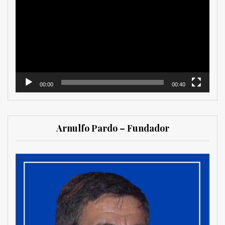
de
vídeo
00:00
00:40
Arnulfo Pardo – Fundador