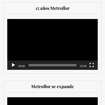
15 años Metroflor
Reproductor
de
vídeo
00:00
01:55
Metroflor se expande
Reproductor