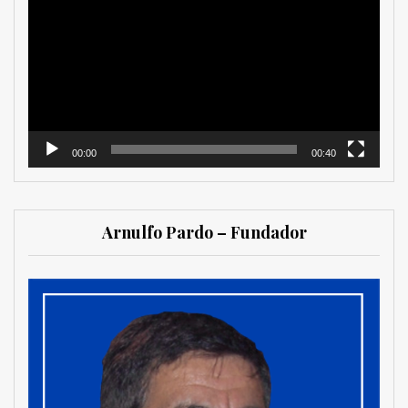
de
vídeo
00:00
00:40
Arnulfo Pardo – Fundador