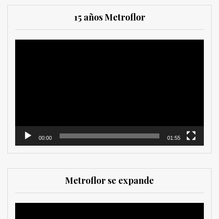
15 años Metroflor
Reproductor
de
vídeo
00:00
01:55
Metroflor se expande
Reproductor