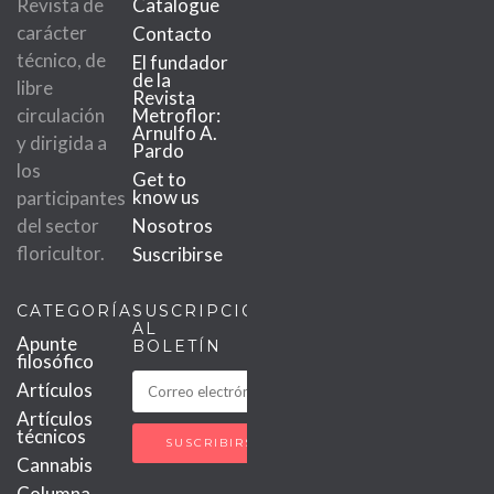
Revista de
Catalogue
carácter
Contacto
técnico, de
El fundador
de la
libre
Revista
circulación
Metroflor:
Arnulfo A.
y dirigida a
Pardo
los
Get to
know us
participantes
del sector
Nosotros
floricultor.
Suscribirse
CATEGORÍAS
SUSCRIPCIÓN
AL
Apunte
BOLETÍN
filosófico
Artículos
Artículos
técnicos
Cannabis
Columna