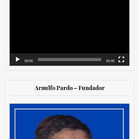
Reproductor
de
vídeo
00:00
00:40
Arnulfo Pardo – Fundador