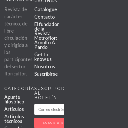
PÁGINAS
Revista de
Catalogue
carácter
Contacto
técnico, de
El fundador
de la
libre
Revista
circulación
Metroflor:
Arnulfo A.
y dirigida a
Pardo
los
Get to
know us
participantes
del sector
Nosotros
floricultor.
Suscribirse
CATEGORÍAS
SUSCRIPCIÓN
AL
Apunte
BOLETÍN
filosófico
Artículos
Artículos
técnicos