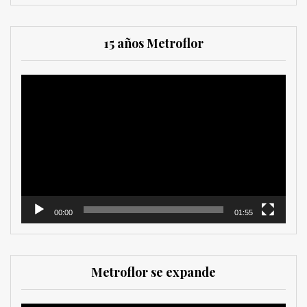
15 años Metroflor
Reproductor
de
vídeo
00:00
01:55
Metroflor se expande