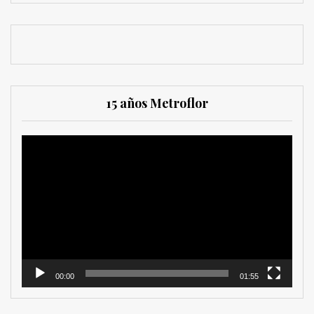
15 años Metroflor
Reproductor
de
vídeo
00:00
01:55