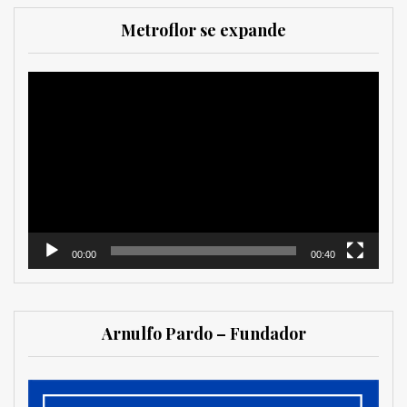
Metroflor se expande
Reproductor
de
vídeo
00:00
00:40
Arnulfo Pardo – Fundador