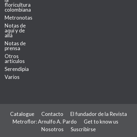
floricultura
colombiana
Metronotas
Notas de
aquí y de
allá
Notas de
prensa
Otros
artículos
Serendipia
Varios
Catalogue
Contacto
El fundador de la Revista
Metroflor: Arnulfo A. Pardo
Get to know us
Nosotros
Suscribirse