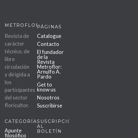
METROFLOR
PÁGINAS
Revista de
Catalogue
carácter
Contacto
técnico, de
El fundador
de la
libre
Revista
circulación
Metroflor:
Arnulfo A.
y dirigida a
Pardo
los
Get to
know us
participantes
del sector
Nosotros
floricultor.
Suscribirse
CATEGORÍAS
SUSCRIPCIÓN
AL
Apunte
BOLETÍN
filosófico