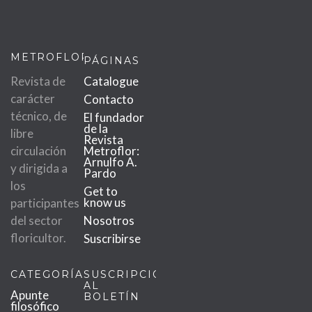
METROFLOR
PÁGINAS
Revista de
Catalogue
carácter
Contacto
técnico, de
El fundador
de la
libre
Revista
circulación
Metroflor:
Arnulfo A.
y dirigida a
Pardo
los
Get to
know us
participantes
del sector
Nosotros
floricultor.
Suscribirse
CATEGORÍAS
SUSCRIPCIÓN
AL
Apunte
BOLETÍN
filosófico