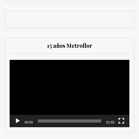
15 años Metroflor
Reproductor
de
vídeo
00:00
01:55