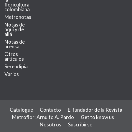
floricultura
colombiana
Metronotas
Notas de
aquí y de
allá
Notas de
prensa
Otros
artículos
Serendipia
Varios
Catalogue
Contacto
El fundador de la Revista
Metroflor: Arnulfo A. Pardo
Get to know us
Nosotros
Suscribirse