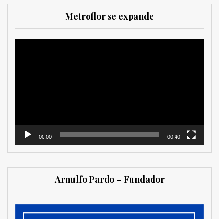
Metroflor se expande
Reproductor
de
vídeo
00:00
00:40
Arnulfo Pardo – Fundador