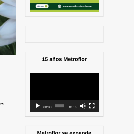
15 años Metroflor
Reproductor
de
vídeo
les
00:00
01:55
Metroflor se expande