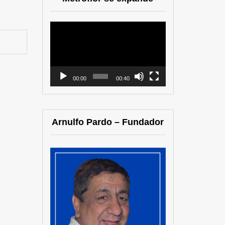
Reproductor
de
vídeo
00:00
00:40
Arnulfo Pardo – Fundador