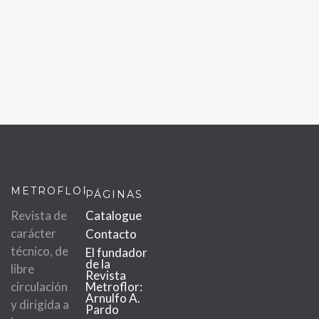
METROFLOR
PÁGINAS
Revista de
Catalogue
carácter
Contacto
técnico, de
El fundador
de la
libre
Revista
circulación
Metroflor:
Arnulfo A.
y dirigida a
Pardo