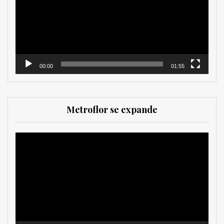
00:00
01:55
Metroflor se expande
Reproductor
de
vídeo