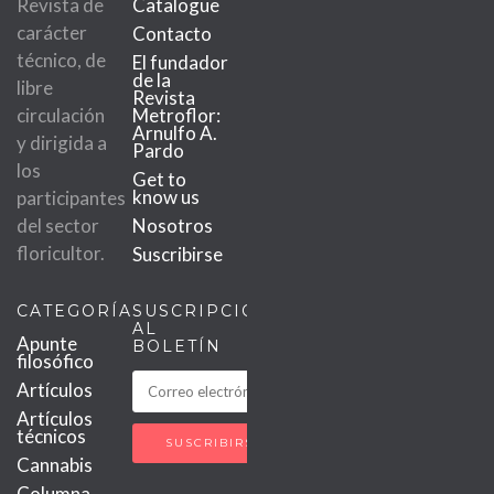
Revista de
Catalogue
carácter
Contacto
técnico, de
El fundador
de la
libre
Revista
circulación
Metroflor:
Arnulfo A.
y dirigida a
Pardo
los
Get to
know us
participantes
del sector
Nosotros
floricultor.
Suscribirse
CATEGORÍAS
SUSCRIPCIÓN
AL
Apunte
BOLETÍN
filosófico
Artículos
Artículos
técnicos
Cannabis
Columna