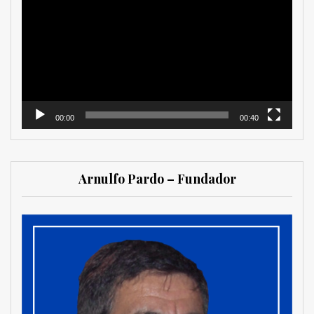
de
vídeo
00:00
00:40
Arnulfo Pardo – Fundador