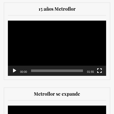
15 años Metroflor
Reproductor
de
vídeo
00:00
01:55
Metroflor se expande
Reproductor