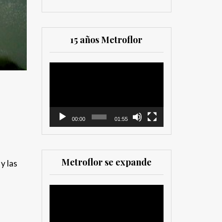
15 años Metroflor
Reproductor
de
vídeo
00:00
01:55
Metroflor se expande
y las
a
Reproductor
de
vídeo