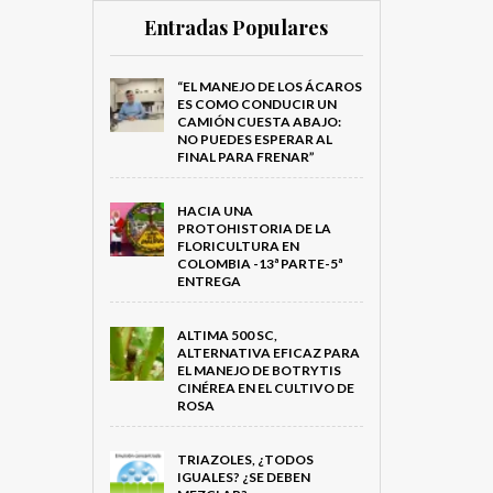
Entradas Populares
“EL MANEJO DE LOS ÁCAROS
ES COMO CONDUCIR UN
CAMIÓN CUESTA ABAJO:
NO PUEDES ESPERAR AL
FINAL PARA FRENAR”
HACIA UNA
PROTOHISTORIA DE LA
FLORICULTURA EN
COLOMBIA -13ª PARTE-5ª
ENTREGA
ALTIMA 500 SC,
ALTERNATIVA EFICAZ PARA
EL MANEJO DE BOTRYTIS
CINÉREA EN EL CULTIVO DE
ROSA
TRIAZOLES, ¿TODOS
IGUALES? ¿SE DEBEN