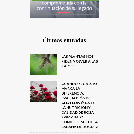
Últimas entradas
LAS PLANTAS NOS
PIDEN VOLVER A LAS
RAÍCES
CUANDO EL CALCIO
MARCA LA
DIFERENCIA:
EVALUACIÓN DE
GELYFLOW® CA EN
LA NUTRICIÓN Y
CALIDAD DE ROSA
SPRAY BAJO
CONDICIONES DE LA
SABANA DE BOGOTÁ