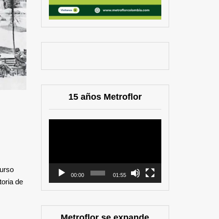
15 años Metroflor
Reproductor
de
vídeo
curso
00:00
01:55
toria de
Metroflor se expande