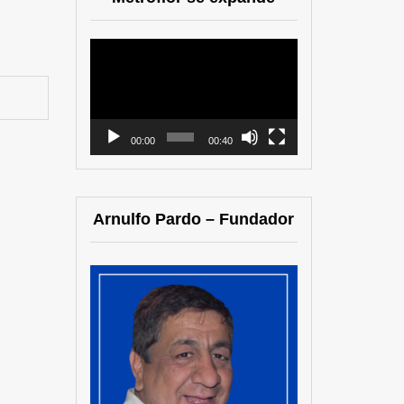
Reproductor
de
vídeo
00:00
00:40
Arnulfo Pardo – Fundador