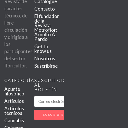
Revista de
Catalogue
carácter
Contacto
técnico, de
El fundador
de la
libre
Revista
circulación
Metroflor:
Arnulfo A.
y dirigida a
Pardo
los
Get to
know us
participantes
del sector
Nosotros
floricultor.
Suscribirse
CATEGORÍAS
SUSCRIPCIÓN
AL
Apunte
BOLETÍN
filosófico
Artículos
Artículos
técnicos
Cannabis
Columna