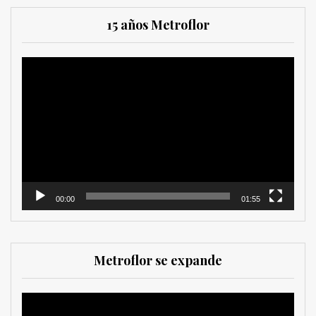
15 años Metroflor
Reproductor
de
vídeo
00:00
01:55
Metroflor se expande
Reproductor