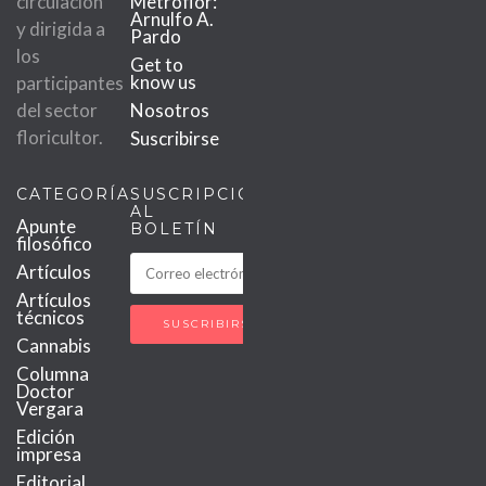
circulación
Metroflor:
Arnulfo A.
y dirigida a
Pardo
los
Get to
know us
participantes
del sector
Nosotros
floricultor.
Suscribirse
CATEGORÍAS
SUSCRIPCIÓN
AL
Apunte
BOLETÍN
filosófico
Artículos
Artículos
técnicos
Cannabis
Columna
Doctor
Vergara
Edición
impresa
Editorial