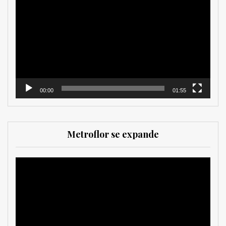
de
vídeo
00:00
01:55
Metroflor se expande
Reproductor
de
vídeo