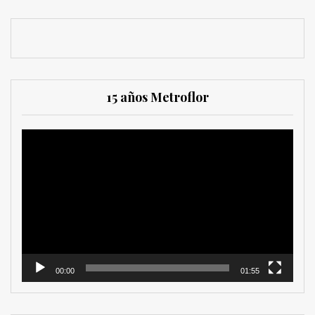
15 años Metroflor
Reproductor
de
vídeo
00:00
01:55