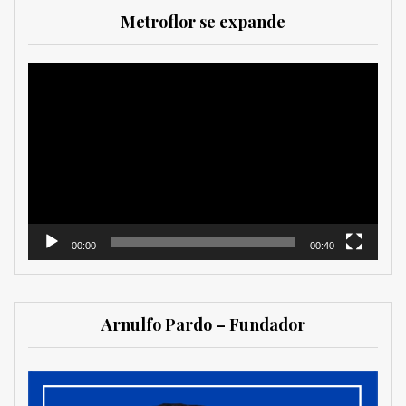
Metroflor se expande
Reproductor
de
vídeo
00:00
00:40
Arnulfo Pardo – Fundador