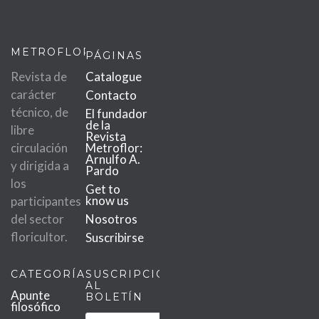
METROFLOR
PÁGINAS
Revista de
Catalogue
carácter
Contacto
técnico, de
El fundador
de la
libre
Revista
circulación
Metroflor:
Arnulfo A.
y dirigida a
Pardo
los
Get to
know us
participantes
del sector
Nosotros
floricultor.
Suscribirse
CATEGORÍAS
SUSCRIPCIÓN
AL
Apunte
BOLETÍN
filosófico