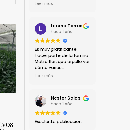
encanta!!!
Leer más
Lorena Torres
hace 1 año
Es muy gratificante
hacer parte de la familia
Metro flor, que orgullo ver
cómo varios
profesionales hombres y
Leer más
mujeres aportan a la
ciencia desde sus
experiencias humanas y
técnicas. Gracias por
Nestor Salas
mantenernos al día.mil
hace 1 año
GRACIAS
y
Excelente publicación.
ivos