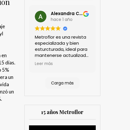
ión
Alexandra Castillo
hace 1 año
aje
yl
Metroflor es una revista
especializada y bien
esturcturada, ideal para
mantenerse actualizado
a en
en el sector floricultor.
15 días.
Leer más
Aprecio los artículos
o 5%
técnicos que aportan
nera un
información práctica y
Carga más
 vida
estratégica, las
anzó un
entrevistas a líderes del
sector así como los
.
cubrimientos de los
eventos sociales de las
15 años Metroflor
compañías. Es una
herramienta valiosa
tanto para productores
Reproductor