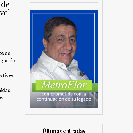
 de
avel
te de
igación
ytis en
nidad
os
Últimas entradas