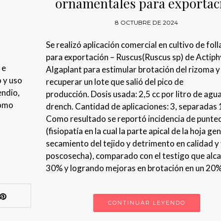
ornamentales para exportac
8 OCTUBRE DE 2024
Se realizó aplicación comercial en cultivo de foll
para exportación – Ruscus(Ruscus sp) de Actiph
 e
Algaplant para estimular brotación del rizoma y
 y uso
recuperar un lote que salió del pico de
endio,
producción. Dosis usada: 2,5 cc por litro de agu
cómo
drench. Cantidad de aplicaciones: 3, separadas 
Como resultado se reportó incidencia de punte
(fisiopatía en la cual la parte apical de la hoja ge
secamiento del tejido y detrimento en calidad y
poscosecha), comparado con el testigo que alc
30% y logrando mejoras en brotación en un 20%
CONTINUAR LEYENDO