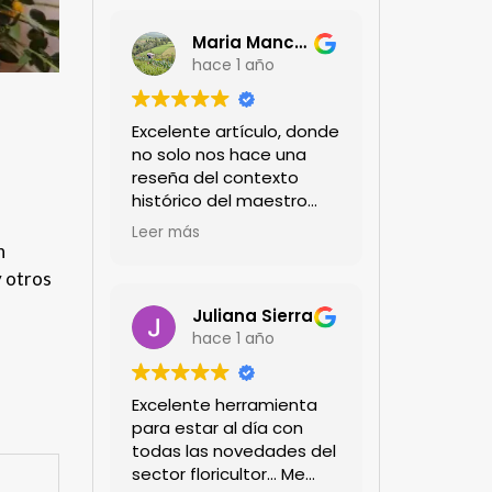
Maria Mancera
hace 1 año
Excelente artículo, donde
no solo nos hace una
reseña del contexto
histórico del maestro
jardinero japonés si no
Leer más
de sus aportes a las
n
propuestas paisajistas
y otros
en la ciudad!
Felicitaciones!!
Juliana Sierra
hace 1 año
Excelente herramienta
para estar al día con
todas las novedades del
sector floricultor... Me