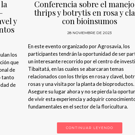
 la
Conferencia sobre el manejo
 –
thrips y botrytis en rosa y cl
avel y
con bioinsumos
entos
28 NOVIEMBRE DE 2023
En este evento organizado por Agrosavia, los
participantes tendrán la oportunidad de ser par
ulan los
un interesante recorrido por el centro de invest
ción que
Tibaitatá, en las cuales se abarcaran temas
onal de
relacionados con los thrips en rosa y clavel, botr
o tanto
rosas y una visita por la planta de bioproductos.
idad de
Asegure su lugar ahora y no se pierda la oportu
de vivir esta experiencia y adquirir conocimient
fundamentales en el sector de la floricultura.
CONTINUAR LEYENDO