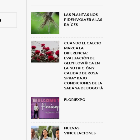
LAS PLANTAS NOS
PIDEN VOLVER A LAS
RAÍCES
CUANDO EL CALCIO
MARCA LA
DIFERENCIA:
EVALUACIÓN DE
GELYFLOW® CA EN
LA NUTRICIÓN Y
CALIDAD DE ROSA
SPRAY BAJO
CONDICIONES DE LA
SABANA DE BOGOTÁ
FLORIEXPO
NUEVAS
VINCULACIONES