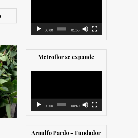
como para
de
comercializadores. Muy
vídeo
recomendada para los
que trabajan en el sector
00:00
01:55
Metroflor se expande
Reproductor
de
vídeo
00:00
00:40
Arnulfo Pardo – Fundador