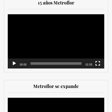
15 años Metroflor
Reproductor
de
vídeo
00:00
01:55
Metroflor se expande
Reproductor
de