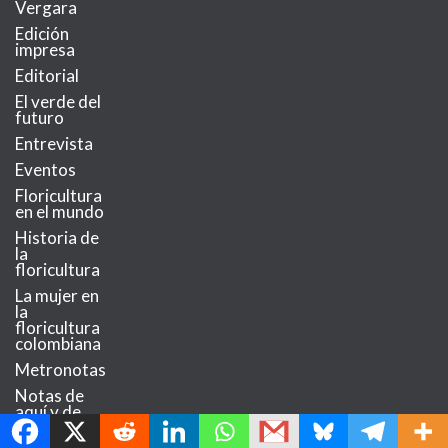
Vergara
Edición
impresa
Editorial
El verde del
futuro
Entrevista
Eventos
Floricultura
en el mundo
Historia de
la
floricultura
La mujer en
la
floricultura
colombiana
Metronotas
MetroChat
Notas de
aquí y de
allá