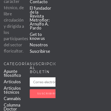
carácter
Contacto
técnico, de
El fundador
de la
libre
Revista
circulación
Metroflor:
Arnulfo A.
y dirigida a
Pardo
los
Get to
know us
participantes
del sector
Nosotros
floricultor.
Suscribirse
CATEGORÍAS
SUSCRIPCIÓN
AL
Apunte
BOLETÍN
filosófico
Artículos
Artículos
técnicos
Cannabis
Columna
Doctor