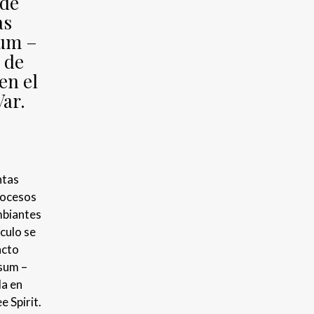
 de
as
um –
 de
en el
Var.
ntas
rocesos
mbiantes
culo se
acto
sum –
da en
e Spirit.