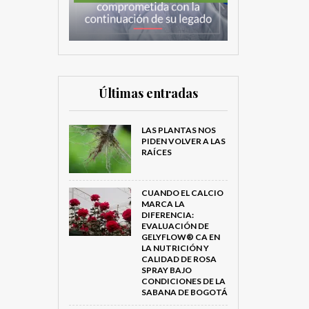
Últimas entradas
LAS PLANTAS NOS
PIDEN VOLVER A LAS
RAÍCES
CUANDO EL CALCIO
MARCA LA
DIFERENCIA:
EVALUACIÓN DE
GELYFLOW® CA EN
LA NUTRICIÓN Y
CALIDAD DE ROSA
SPRAY BAJO
CONDICIONES DE LA
SABANA DE BOGOTÁ