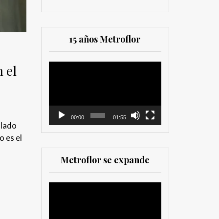
15 años Metroflor
n el
Reproductor
de
vídeo
00:00
01:55
llado
o es el
Metroflor se expande
Reproductor
de
vídeo