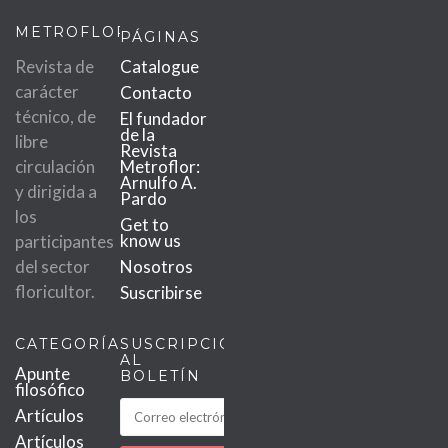
METROFLOR
PÁGINAS
Revista de
Catalogue
carácter
Contacto
técnico, de
El fundador
de la
libre
Revista
circulación
Metroflor:
Arnulfo A.
y dirigida a
Pardo
los
Get to
know us
participantes
del sector
Nosotros
floricultor.
Suscribirse
CATEGORÍAS
SUSCRIPCIÓN
AL
Apunte
BOLETÍN
filosófico
Artículos
Artículos