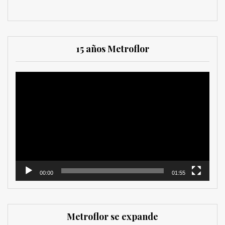
15 años Metroflor
Reproductor
de
vídeo
00:00
01:55
Metroflor se expande