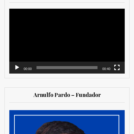
Reproductor
de
vídeo
00:00
00:40
Arnulfo Pardo – Fundador