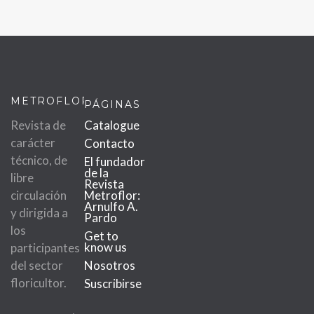
METROFLOR
PÁGINAS
Revista de
Catalogue
carácter
Contacto
técnico, de
El fundador
de la
libre
Revista
circulación
Metroflor:
Arnulfo A.
y dirigida a
Pardo
los
Get to
know us
participantes
del sector
Nosotros
floricultor.
Suscribirse