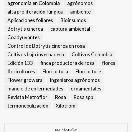
agronomía en Colombia
agrónomos
alta proliferación fúngica
ambiente
Aplicaciones foliares
Bioinsumos
Botrytis cinerea
captura ambiental
Coadyuvantes
Control de Botrytis cinerea en rosa
Cultivos bajo invernadero
Cultivos Colombia
Edición 133
finca productora de rosa
flores
floricultores
Floricultura
Floriculture
Flower growers
Ingenieros agrónomos
manejo de enfermedades
ornamentales
Revista Metroflor
Rosa
Rosa spp
termonebulización
Xilotrom
por Metroflor