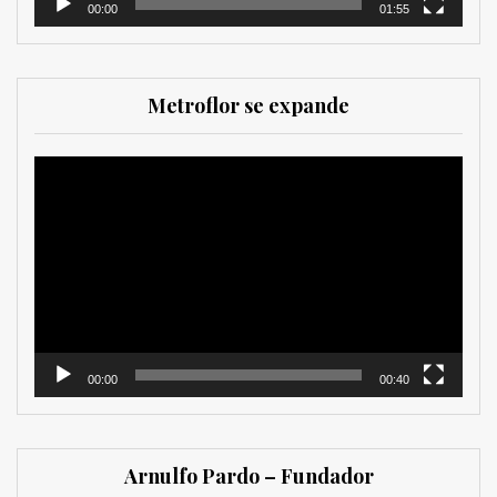
00:00
01:55
Metroflor se expande
Reproductor
de
vídeo
00:00
00:40
Arnulfo Pardo – Fundador