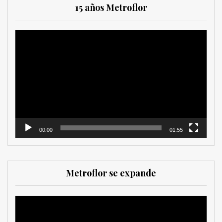
15 años Metroflor
Reproductor
de
vídeo
00:00
01:55
Metroflor se expande
Reproductor
de