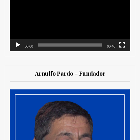
vídeo
00:00
00:40
Arnulfo Pardo – Fundador