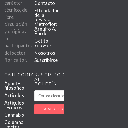
carácter
Contacto
técnico, de
El fundador
de la
libre
Revista
circulación
Metroflor:
Arnulfo A.
y dirigida a
Pardo
los
Get to
know us
participantes
del sector
Nosotros
floricultor.
Suscribirse
CATEGORÍAS
SUSCRIPCIÓN
AL
Apunte
BOLETÍN
filosófico
Artículos
Artículos
técnicos
Cannabis
Columna
Doctor