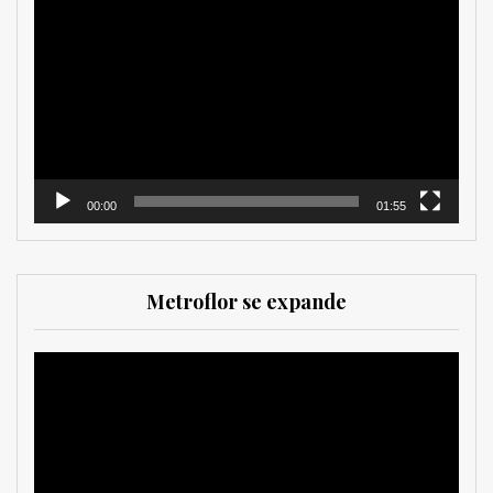
de
vídeo
00:00
01:55
Metroflor se expande
Reproductor
de
vídeo
MetroChat