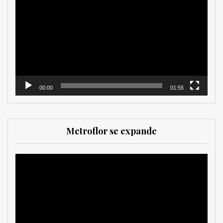
de
vídeo
00:00
01:55
Metroflor se expande
Reproductor
de
vídeo