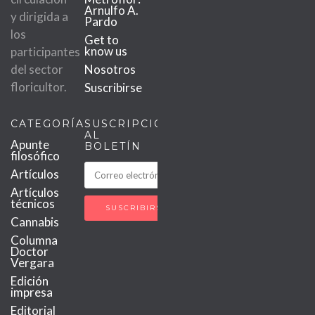
Arnulfo A.
y dirigida a
Pardo
los
Get to
know us
participantes
del sector
Nosotros
floricultor.
Suscribirse
CATEGORÍAS
SUSCRIPCIÓN
AL
Apunte
BOLETÍN
filosófico
Artículos
Artículos
técnicos
Cannabis
Columna
Doctor
Vergara
Edición
impresa
Editorial