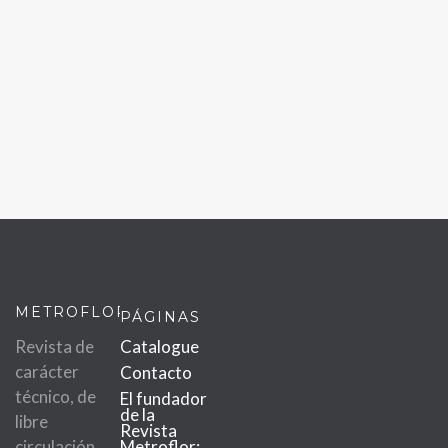
METROFLOR
PÁGINAS
Revista de
Catalogue
carácter
Contacto
técnico, de
El fundador
de la
libre
Revista
circulación
Metroflor: