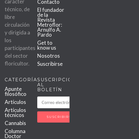
carácter
Contacto
técnico, de
El fundador
de la
libre
Revista
circulación
Metroflor:
Arnulfo A.
y dirigida a
Pardo
los
Get to
know us
participantes
del sector
Nosotros
floricultor.
Suscribirse
CATEGORÍAS
SUSCRIPCIÓN
AL
Apunte
BOLETÍN
filosófico
Artículos
Artículos
técnicos
Cannabis
Columna
Doctor