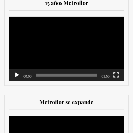
15 años Metroflor
Reproductor
de
vídeo
00:00
01:55
Metroflor se expande
Reproductor
de