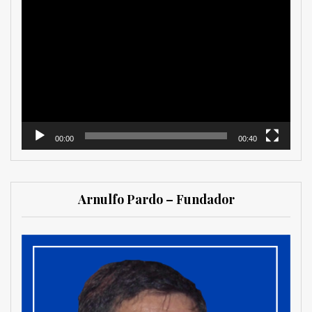
Reproductor
de
vídeo
00:00
00:40
Arnulfo Pardo – Fundador