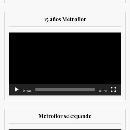
15 años Metroflor
Reproductor
de
vídeo
00:00
01:55
Metroflor se expande