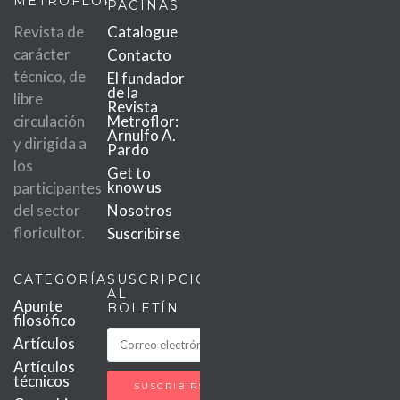
METROFLOR
PÁGINAS
Revista de
Catalogue
carácter
Contacto
técnico, de
El fundador
de la
libre
Revista
circulación
Metroflor:
Arnulfo A.
y dirigida a
Pardo
los
Get to
know us
participantes
del sector
Nosotros
floricultor.
Suscribirse
CATEGORÍAS
SUSCRIPCIÓN
AL
Apunte
BOLETÍN
filosófico
Artículos
Artículos
técnicos