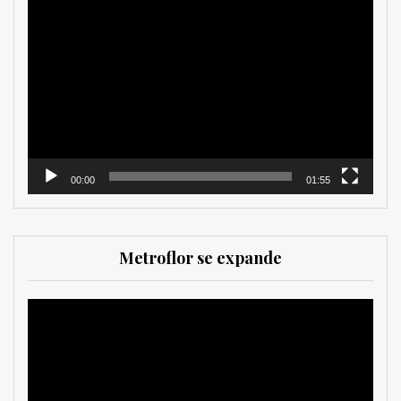
Reproductor
de
vídeo
00:00
01:55
Metroflor se expande
Reproductor
de
vídeo