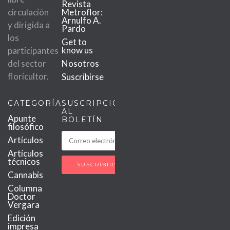
Revista
circulación
Metroflor:
Arnulfo A.
y dirigida a
Pardo
los
Get to
know us
participantes
del sector
Nosotros
floricultor.
Suscribirse
CATEGORÍAS
SUSCRIPCIÓN
AL
Apunte
BOLETÍN
filosófico
Artículos
Artículos
técnicos
Cannabis
Columna
Doctor
Vergara
Edición
impresa