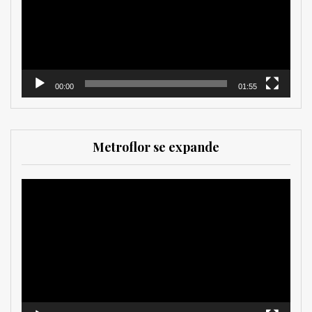
00:00
01:55
Metroflor se expande
Reproductor
de
vídeo