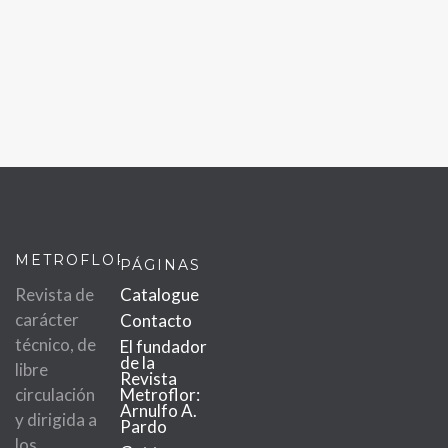
METROFLOR
PÁGINAS
Revista de
Catalogue
carácter
Contacto
técnico, de
El fundador
de la
libre
Revista
circulación
Metroflor:
Arnulfo A.
y dirigida a
Pardo
los