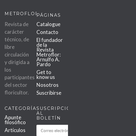
METROFLOR
PÁGINAS
Revista de
Catalogue
carácter
Contacto
técnico, de
El fundador
de la
libre
Revista
circulación
Metroflor:
Arnulfo A.
y dirigida a
Pardo
los
Get to
know us
participantes
del sector
Nosotros
floricultor.
Suscribirse
CATEGORÍAS
SUSCRIPCIÓN
AL
Apunte
BOLETÍN
filosófico
Artículos