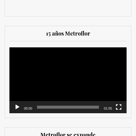
15 años Metroflor
Reproductor
de
vídeo
00:00
01:55
Metroflor se expande