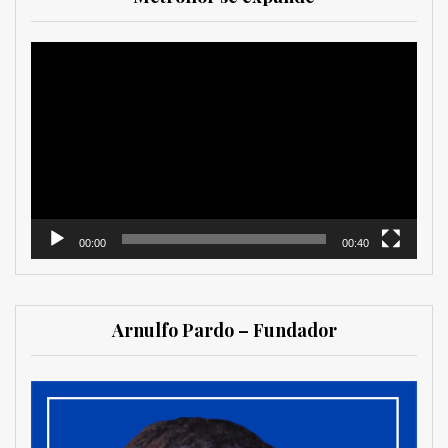
Reproductor
de
vídeo
00:00
00:40
Arnulfo Pardo – Fundador