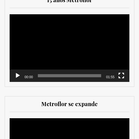
15 años Metroflor
Reproductor
de
vídeo
00:00
01:55
Metroflor se expande
Reproductor
de
vídeo