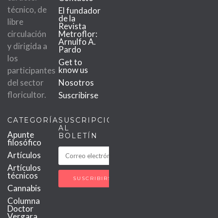
técnico, de
El fundador
de la
libre
Revista
circulación
Metroflor:
Arnulfo A.
y dirigida a
Pardo
los
Get to
know us
participantes
del sector
Nosotros
floricultor.
Suscribirse
CATEGORÍAS
SUSCRIPCIÓN
AL
Apunte
BOLETÍN
filosófico
Artículos
Artículos
técnicos
Cannabis
Columna
Doctor
Vergara