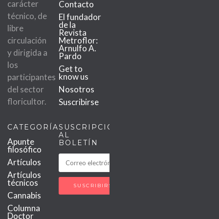
carácter
Contacto
técnico, de
El fundador
de la
libre
Revista
circulación
Metroflor:
Arnulfo A.
y dirigida a
Pardo
los
Get to
know us
participantes
del sector
Nosotros
floricultor.
Suscribirse
CATEGORÍAS
SUSCRIPCIÓN
AL
Apunte
BOLETÍN
filosófico
Artículos
Artículos
técnicos
Cannabis
Columna
Doctor