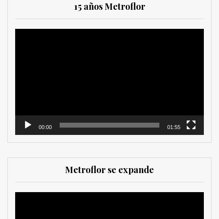
15 años Metroflor
Reproductor
de
vídeo
00:00
01:55
Metroflor se expande
Reproductor
de