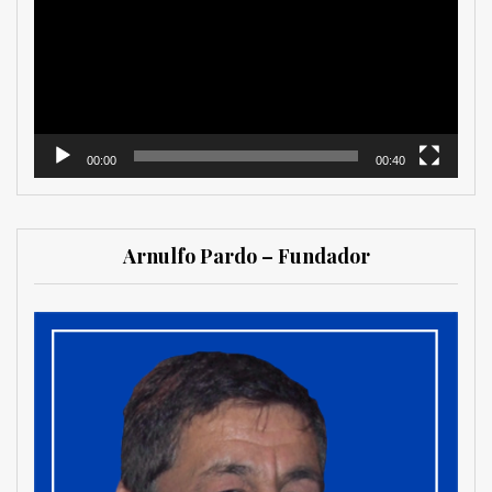
vídeo
00:00
00:40
Arnulfo Pardo – Fundador