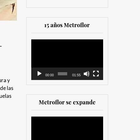
15 años Metroflor
-
Reproductor
de
vídeo
00:00
01:55
ura y
de las
cuelas
Metroflor se expande
Reproductor
de
vídeo