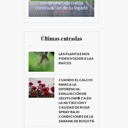
Últimas entradas
LAS PLANTAS NOS
PIDEN VOLVER A LAS
RAÍCES
CUANDO EL CALCIO
MARCA LA
DIFERENCIA:
EVALUACIÓN DE
GELYFLOW® CA EN
LA NUTRICIÓN Y
CALIDAD DE ROSA
SPRAY BAJO
CONDICIONES DE LA
SABANA DE BOGOTÁ