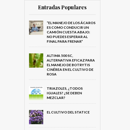
Entradas Populares
“EL MANEJO DE LOS ÁCAROS
ES COMO CONDUCIR UN
CAMIÓN CUESTA ABAJO:
NO PUEDES ESPERAR AL
FINAL PARA FRENAR”
ALTIMA 500 SC,
ALTERNATIVA EFICAZ PARA
EL MANEJO DE BOTRYTIS
CINÉREA EN EL CULTIVO DE
ROSA
TRIAZOLES, ¿TODOS
IGUALES? ¿SE DEBEN
MEZCLAR?
EL CULTIVO DEL STATICE