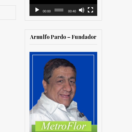
00:00
00:40
Arnulfo Pardo – Fundador