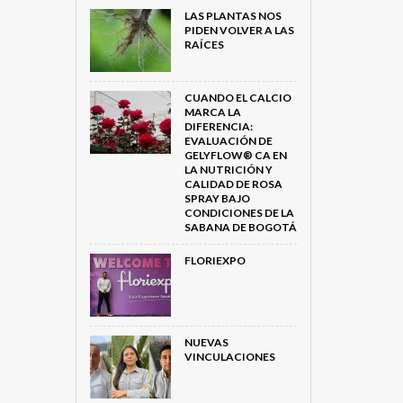
LAS PLANTAS NOS
PIDEN VOLVER A LAS
RAÍCES
CUANDO EL CALCIO
MARCA LA
DIFERENCIA:
EVALUACIÓN DE
GELYFLOW® CA EN
LA NUTRICIÓN Y
CALIDAD DE ROSA
SPRAY BAJO
CONDICIONES DE LA
SABANA DE BOGOTÁ
FLORIEXPO
NUEVAS
VINCULACIONES