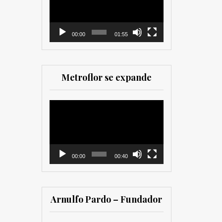
comercializadores. Muy
vídeo
recomendada para los
que trabajan en el sector
00:00
01:55
Metroflor se expande
Reproductor
de
vídeo
00:00
00:40
Arnulfo Pardo – Fundador