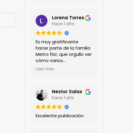
encanta!!!
Lorena Torres
hace 1 año
Es muy gratificante
hacer parte de la familia
Metro flor, que orgullo ver
cómo varios
profesionales hombres y
Leer más
mujeres aportan a la
ciencia desde sus
experiencias humanas y
técnicas. Gracias por
Nestor Salas
mantenernos al día.mil
hace 1 año
GRACIAS
Excelente publicación.