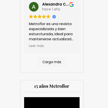
Alexandra Castillo
hace 1 año
Metroflor es una revista
especializada y bien
esturcturada, ideal para
mantenerse actualizado
en el sector floricultor.
Leer más
Aprecio los artículos
técnicos que aportan
información práctica y
Carga más
estratégica, las
entrevistas a líderes del
sector así como los
cubrimientos de los
eventos sociales de las
15 años Metroflor
compañías. Es una
herramienta valiosa
tanto para productores
Reproductor
como para
de