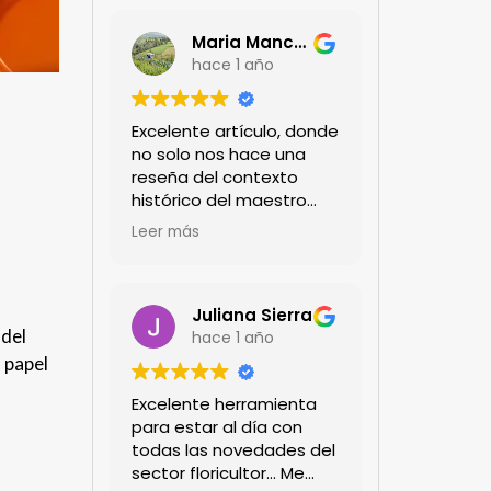
Maria Mancera
hace 1 año
Excelente artículo, donde
o
no solo nos hace una
reseña del contexto
histórico del maestro
jardinero japonés si no
Leer más
de sus aportes a las
propuestas paisajistas
en la ciudad!
Felicitaciones!!
Juliana Sierra
 del
hace 1 año
u papel
Excelente herramienta
para estar al día con
todas las novedades del
sector floricultor... Me