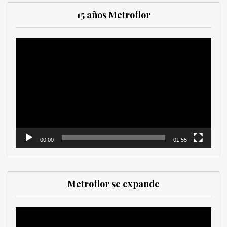
15 años Metroflor
Reproductor
de
vídeo
00:00
01:55
Metroflor se expande
Reproductor
de