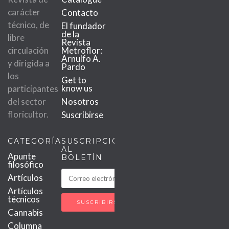
carácter
Contacto
técnico, de
El fundador
de la
libre
Revista
circulación
Metroflor:
Arnulfo A.
y dirigida a
Pardo
los
Get to
know us
participantes
del sector
Nosotros
floricultor.
Suscribirse
CATEGORÍAS
SUSCRIPCIÓN
AL
Apunte
BOLETÍN
filosófico
Artículos
Artículos
técnicos
Cannabis
Columna