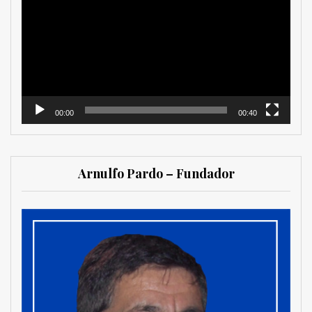
vídeo
00:00
00:40
Arnulfo Pardo – Fundador