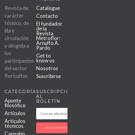
Revista de
Catalogue
carácter
Contacto
técnico, de
El fundador
de la
libre
Revista
circulación
Metroflor:
Arnulfo A.
y dirigida a
Pardo
los
Get to
know us
participantes
del sector
Nosotros
floricultor.
Suscribirse
CATEGORÍAS
SUSCRIPCIÓN
AL
Apunte
BOLETÍN
filosófico
Artículos
Artículos
técnicos
Cannabis