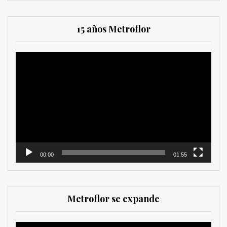
15 años Metroflor
Reproductor
de
vídeo
00:00
01:55
Metroflor se expande