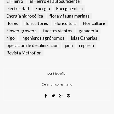
El Hierro
el Hierro es autosuficiente
electricidad
Energía
Energía Eólica
Energía hidroeólica
flora y fauna marinas
flores
floricultores
Floricultura
Floriculture
Flower growers
fuertes vientos
ganadería
higo
Ingenieros agrónomos
Islas Canarias
operación de desalinización
piña
represa
Revista Metroflor
por Metroflor
Dejar un comentario