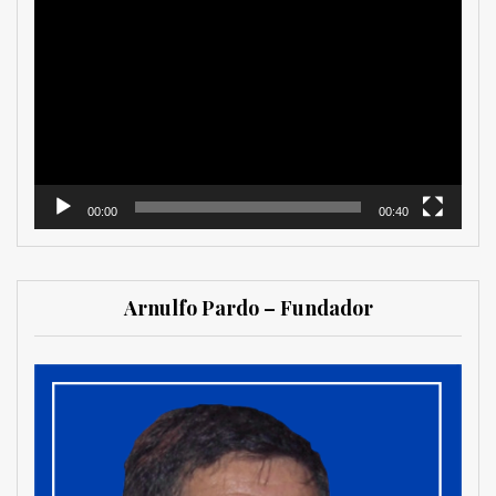
Reproductor
de
vídeo
00:00
00:40
Arnulfo Pardo – Fundador