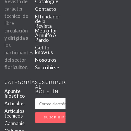
Revista de
Catalogue
carácter
Contacto
técnico, de
El fundador
de la
libre
Revista
circulación
Metroflor:
Arnulfo A.
y dirigida a
Pardo
los
Get to
know us
participantes
del sector
Nosotros
floricultor.
Suscribirse
CATEGORÍAS
SUSCRIPCIÓN
AL
Apunte
BOLETÍN
filosófico
Artículos
Artículos
técnicos
Cannabis
Columna