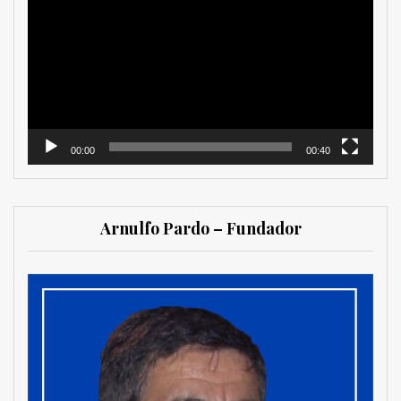
de
vídeo
00:00
00:40
Arnulfo Pardo – Fundador