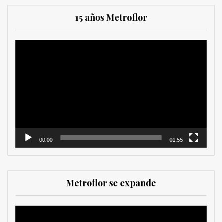
15 años Metroflor
Reproductor
de
vídeo
00:00
01:55
Metroflor se expande
Reproductor