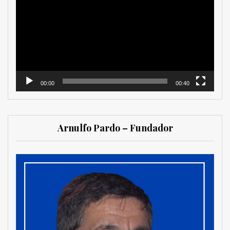
vídeo
00:00
00:40
Arnulfo Pardo – Fundador