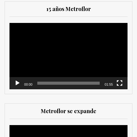
15 años Metroflor
Reproductor
de
vídeo
00:00
01:55
Metroflor se expande
Reproductor
de