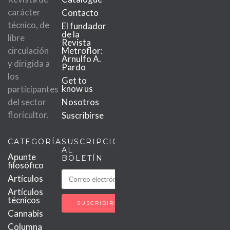
carácter
Contacto
técnico, de
El fundador
de la
libre
Revista
circulación
Metroflor:
Arnulfo A.
y dirigida a
Pardo
los
Get to
know us
participantes
del sector
Nosotros
floricultor.
Suscribirse
CATEGORÍAS
SUSCRIPCIÓN
AL
Apunte
BOLETÍN
filosófico
Artículos
Artículos
técnicos
Cannabis
Columna