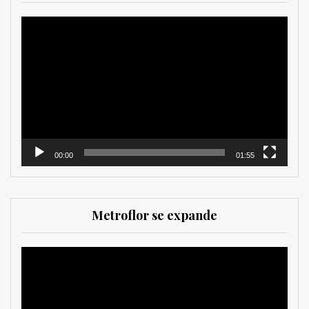
Reproductor
de
vídeo
00:00
01:55
Metroflor se expande
Reproductor
de
vídeo