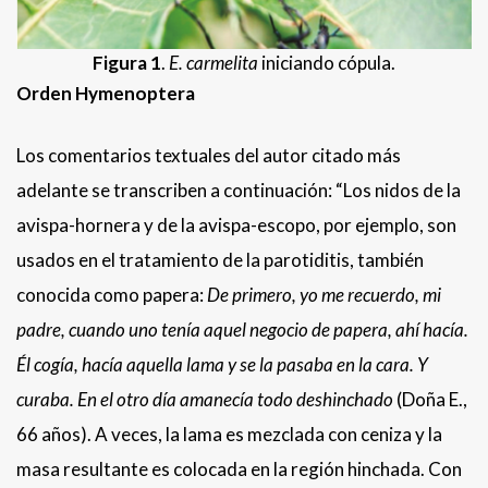
Figura 1
.
E. carmelita
iniciando cópula.
Orden Hymenoptera
Los comentarios textuales del autor citado más
adelante se transcriben a continuación: “Los nidos de la
avispa-hornera y de la avispa-escopo, por ejemplo, son
usados en el tratamiento de la parotiditis, también
conocida como papera:
De primero, yo
me recuerdo, mi
padre, cuando uno tenía aquel negocio
de papera, ahí hacía.
Él cogía, hacía aquella lama y
se la
pasaba en la cara. Y
curaba. En el otro día amanecía todo
deshinchado
(Doña E.,
66 años). A veces, la lama es mezclada con ceniza y la
masa resultante es colocada en la región hinchada. Con