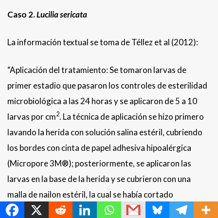
Caso 2.
Lucilia sericata
La información textual se toma de Téllez et al (2012):
“Aplicación del tratamiento: Se tomaron larvas de
primer estadio que pasaron los controles de esterilidad
microbiológica a las 24 horas y se aplicaron de 5 a 10
2
larvas por cm
. La técnica de aplicación se hizo primero
lavando la herida con solución salina estéril, cubriendo
los bordes con cinta de papel adhesiva hipoalérgica
(Micropore 3M®); posteriormente, se aplicaron las
larvas en la base de la herida y se cubrieron con una
MetroChat
malla de nailon estéril, la cual se había cortado
previamente según la forma de la herida, y se pegó a la