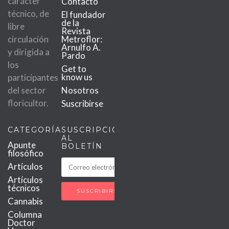
carácter
Contacto
técnico, de
El fundador
de la
libre
Revista
circulación
Metroflor:
Arnulfo A.
y dirigida a
Pardo
los
Get to
know us
participantes
del sector
Nosotros
floricultor.
Suscribirse
CATEGORÍAS
SUSCRIPCIÓN
AL
Apunte
BOLETÍN
filosófico
Artículos
Artículos
técnicos
Cannabis
Columna
Doctor