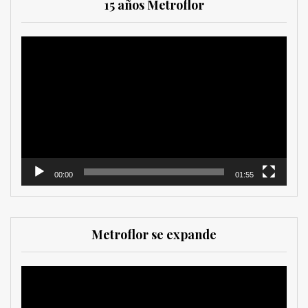
15 años Metroflor
Reproductor
de
vídeo
00:00
01:55
Metroflor se expande
Reproductor
de