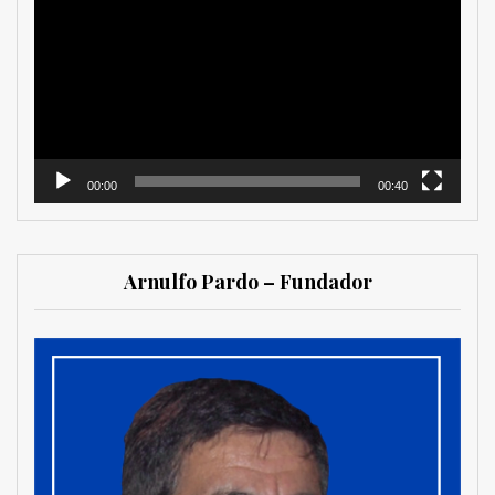
de
vídeo
00:00
00:40
Arnulfo Pardo – Fundador