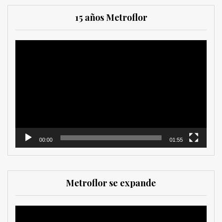
15 años Metroflor
Reproductor
de
vídeo
00:00
01:55
Metroflor se expande
Reproductor