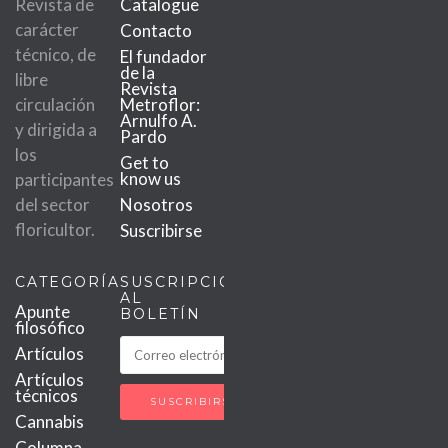
Revista de
Catalogue
carácter
Contacto
técnico, de
El fundador
de la
libre
Revista
circulación
Metroflor:
Arnulfo A.
y dirigida a
Pardo
los
Get to
know us
participantes
del sector
Nosotros
floricultor.
Suscribirse
CATEGORÍAS
SUSCRIPCIÓN
AL
Apunte
BOLETÍN
filosófico
Artículos
Artículos
técnicos
Cannabis
Columna