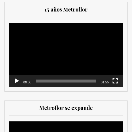
15 años Metroflor
Reproductor
de
vídeo
00:00
01:55
Metroflor se expande
Reproductor