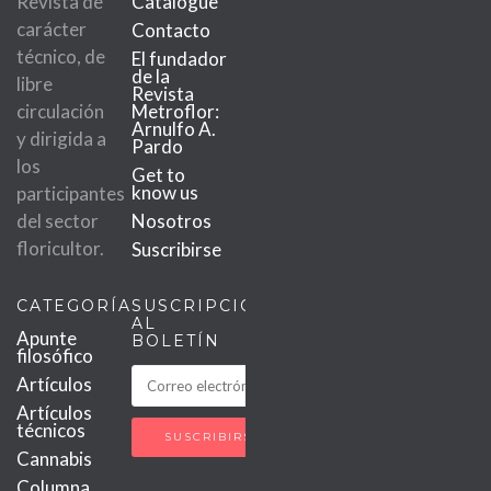
Revista de
Catalogue
carácter
Contacto
técnico, de
El fundador
de la
libre
Revista
circulación
Metroflor:
Arnulfo A.
y dirigida a
Pardo
los
Get to
know us
participantes
del sector
Nosotros
floricultor.
Suscribirse
CATEGORÍAS
SUSCRIPCIÓN
AL
Apunte
BOLETÍN
filosófico
Artículos
Artículos
técnicos
Cannabis
Columna