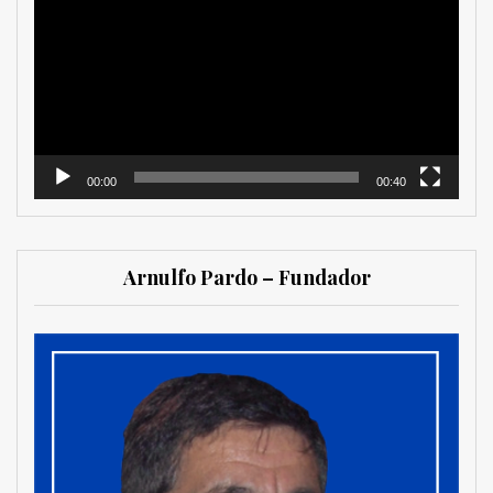
de
vídeo
00:00
00:40
Arnulfo Pardo – Fundador