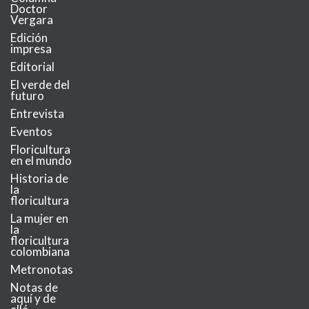
Doctor
Vergara
Edición
impresa
Editorial
El verde del
futuro
Entrevista
Eventos
Floricultura
en el mundo
Historia de
la
floricultura
La mujer en
la
floricultura
colombiana
Metronotas
Notas de
aquí y de