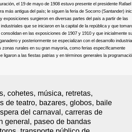
auguración, el 19 de mayo de 1908 estuvo presente el presidente Rafae
 más antigua del país; le siguen la feria de Socorro (Santander) ini
 y exposiciones surgieron en diversas partes del país a partir de las
ndustriales que se iniciaron en la capital de la república y que tomar
 consolidan en las exposiciones de 1907 y 1910 y que inicialmente s
 ganadero y posteriormente se especializan con el desarrollo industrial
 las zonas rurales en su gran mayoría, como ferias específicamente
 ligaron a las fiestas patrias y en términos generales la programaci
es, cohetes, música, retretas,
s de teatro, bazares, globos, baile
íspera del carnaval, carreras de
ón general, paseo de bandas
 toros, transporte público de