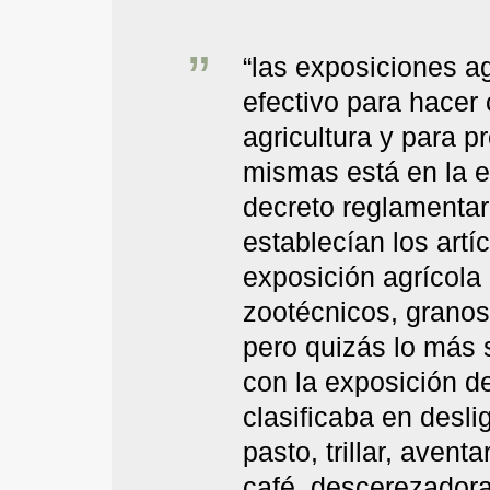
“las exposiciones a
efectivo para hacer 
agricultura y para p
mismas está en la e
decreto reglamenta
establecían los artí
exposición agrícola 
zootécnicos, granos a
pero quizás lo más 
con la exposición d
clasificaba en desli
pasto, trillar, avent
café, descerezadora