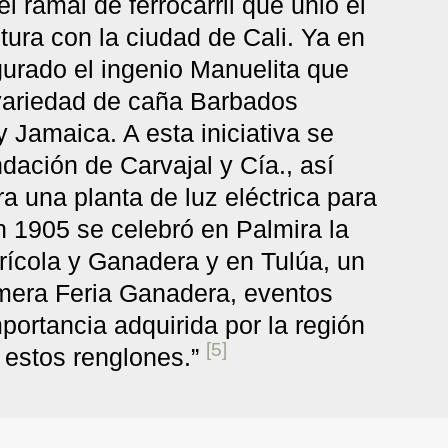
el ramal de ferrocarril que unió el
ura con la ciudad de Cali. Ya en
urado el ingenio Manuelita que
variedad de caña Barbados
 Jamaica. A esta iniciativa se
dación de Carvajal y Cía., así
a una planta de luz eléctrica para
n 1905 se celebró en Palmira la
rícola y Ganadera y en Tulúa, un
mera Feria Ganadera, eventos
portancia adquirida por la región
[5]
 estos renglones.”