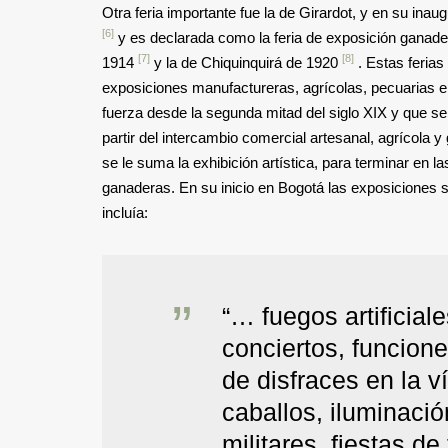
Otra feria importante fue la de Girardot, y en su in
[6]
y es declarada como la feria de exposición ganadera
[7]
[8]
1914
y la de Chiquinquirá de 1920
. Estas ferias
exposiciones manufactureras, agrícolas, pecuarias e i
fuerza desde la segunda mitad del siglo XIX y que se
partir del intercambio comercial artesanal, agrícola y
se le suma la exhibición artística, para terminar en
ganaderas. En su inicio en Bogotá las exposiciones se
incluía:
“… fuegos artificial
conciertos, funcione
de disfraces en la v
caballos, iluminaci
militares, fiestas de