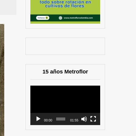
15 años Metroflor
Reproductor
de
vídeo
00:00
01:55