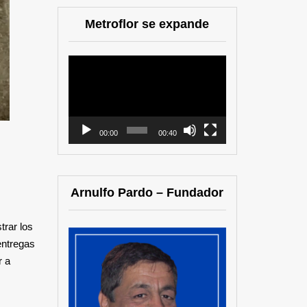
Metroflor se expande
Reproductor
de
vídeo
00:00
00:40
Arnulfo Pardo – Fundador
trar los
entregas
r a