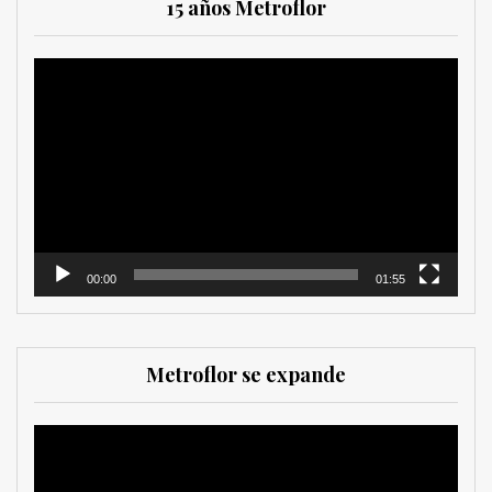
15 años Metroflor
Reproductor
de
vídeo
00:00
01:55
Metroflor se expande
Reproductor
de