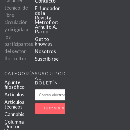
carácter
Contacto
técnico, de
El fundador
de la
libre
Revista
circulación
Metroflor:
Arnulfo A.
y dirigida a
Pardo
los
Get to
know us
participantes
del sector
Nosotros
floricultor.
Suscribirse
CATEGORÍAS
SUSCRIPCIÓN
AL
Apunte
BOLETÍN
filosófico
Artículos
Artículos
técnicos
Cannabis
Columna
Doctor