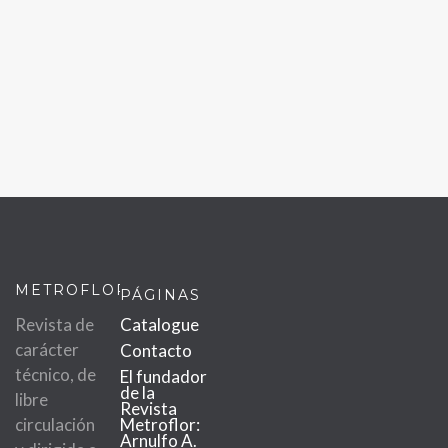
METROFLOR
PÁGINAS
Revista de
Catalogue
carácter
Contacto
técnico, de
El fundador
de la
libre
Revista
circulación
Metroflor:
Arnulfo A.