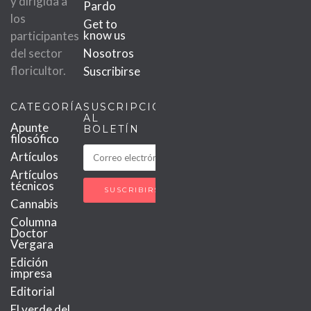
y dirigida a
Pardo
los
Get to
know us
participantes
del sector
Nosotros
floricultor.
Suscribirse
CATEGORÍAS
SUSCRIPCIÓN
AL
Apunte
BOLETÍN
filosófico
Artículos
Artículos
técnicos
Cannabis
Columna
Doctor
Vergara
Edición
impresa
Editorial
El verde del