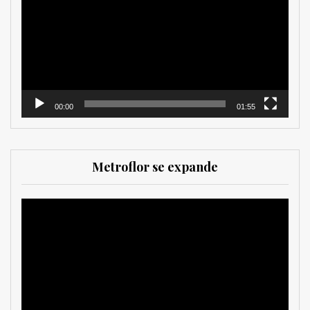
vídeo
00:00
01:55
Metroflor se expande
Reproductor
de
vídeo